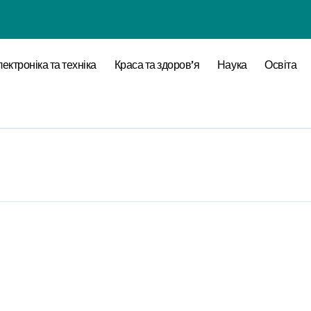
ектроніка та техніка
Краса та здоров’я
Наука
Освіта