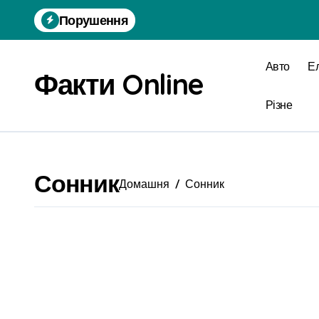
Перейти
Порушення
до
вмісту
Авто
Ел
Факти Online
Різне
Сонник
Домашня
Сонник